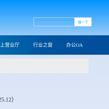
搜一下
上营业厅
行业之窗
办公OA
.12）