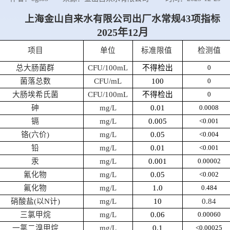
上海金山自来水有限公司
出厂水
常规
4
3
项指标
202
5
年
12
月
项目
单位
标准
限值
检测
值
总大肠菌群
CFU/100mL
不得检出
0
菌落总数
CFU/mL
100
0
大肠埃希氏菌
CFU/100mL
不得检出
0
砷
mg/L
0.01
0.00
08
镉
mg/L
0.005
<0.001
铬
(
六价
)
mg/L
0.05
<0.00
4
铅
mg/L
0.01
<0.001
汞
mg/L
0.001
0.000
02
氰化物
mg/L
0.05
<0.002
氟化物
mg/L
1
.0
0.
484
硝酸盐
(
以
N
计
)
mg/L
10
0.84
三氯甲烷
mg/L
0.06
0.00
060
一氯二溴甲烷
mg/L
0.1
<0.0
0025