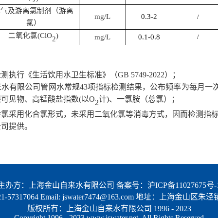
氯气及游离氯制剂（游离
mg/L
0.3-2
/
氯）
二氧化氯
(ClO
)
mg/L
0.1-0.8
/
2
检测
执行《生活饮用水卫生标准》（
GB 5749-2022
）
；
来水有限公司管网水常规
43
项指标检测结果，公布频率为每月一
眼可见物、
高锰酸盐指数
(
以
O
计
)
、一氯胺（总氯）
；
2
余氯采用化合氯形式，未采用二氧化氯等消毒方式，因而检测指
公司
提供。
主办方：上海金山自来水有限公司 备案号：
沪ICP备11027675号-
57317064 Email: jswater7474@163.com 地址：上海金山区
版权所有：上海金山自来水有限公司 1996 - 2023
Copyright 1996 - 2023 www.jswater.net, All Rights Reserved