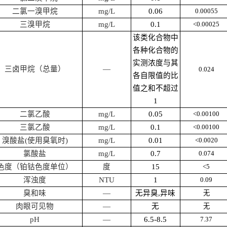
二氯一溴甲烷
mg/L
0.06
0.00055
三溴甲烷
mg/L
0.1
<0.00
025
该类化合物中
各种化合物的
实测浓度与其
三卤甲烷
（总量）
—
0.
024
各自限值的比
值之和不超过
1
二氯乙酸
mg/L
0.05
<0.00
100
三氯乙酸
mg/L
0.1
<0.00
100
溴酸盐
(
使用臭氧时
)
mg/L
0.01
<0.0020
氯酸盐
mg/L
0.7
0.074
色度
（
铂钴色度单位
）
度
15
<5
浑浊度
NTU
1
0.0
9
臭和味
—
无异臭
,
异味
无
肉眼可见物
—
无
无
pH
—
6.5-8.5
7.
37