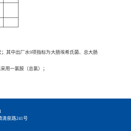
次
；
其中出厂水
9
项指标为
大肠埃希氏菌
、
总
大肠
标采用一氯胺（总氯）；
1
朱泾镇清泉路241号