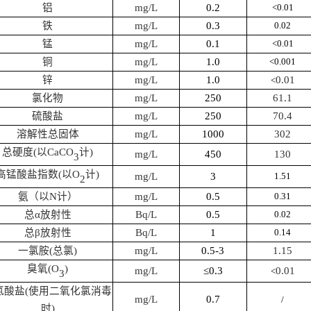
铝
mg/L
0.2
<
0.01
铁
mg/L
0.3
0.02
锰
mg/L
0.1
<0.01
铜
mg/L
1
.0
<0.0
0
1
锌
mg/L
1
.0
0.01
<
氯化物
mg/L
250
61.1
硫酸盐
mg/L
250
70.4
溶解性总固体
mg/L
1000
302
总硬度
(
以
CaCO
计
)
mg/L
450
130
3
高锰酸盐指数
(
以
O
计
)
mg/L
3
1.
51
2
氨（以
N
计）
mg/L
0.5
0.
31
总
α
放射性
Bq/L
0.5
0.0
2
总
β
放射性
Bq/L
1
0.14
一氯胺
(
总氯
)
mg/L
0.5-3
1.15
臭氧
(O
)
mg/L
≤0.3
0.01
<
3
氯酸盐
(
使用二氧化氯消毒
mg/L
0.7
/
时
)